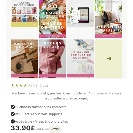
+8
4.7/5 · 7 avis
Machine, tissus, ourlets, poches, biais, broderie… 15 guides en français
à consulter à chaque projet.
15 ebooks thématiques complets
PDF · lecture sur tous supports
Accès à vie · Mises à jour gratuites
33.90
£
124.05
£
−73%