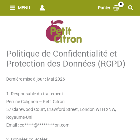
Aller
Rech
MENU
Panier
au
contenu
Politique de Confidentialité et
Protection des Données (RGPD)
Dernière mise à jour : Mai 2026
1. Responsable du traitement
Perrine Colignon – Petit Citron
57 Clarewood Court, Crawford Street, London W1H 2NW,
Royaume-Uni
Email :
co
*****
@
*********
on.com
2. Données collectées