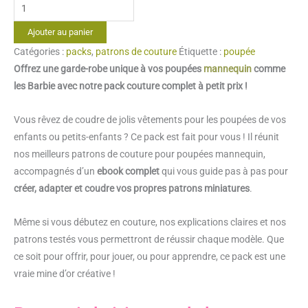
quantité
de
Ajouter au panier
Pack
Catégories :
packs
,
patrons de couture
Étiquette :
poupée
patrons
Offrez une garde-robe unique à vos poupées
mannequin
comme
de
les Barbie avec notre pack couture complet à petit prix !
couture
pour
Vous rêvez de coudre de jolis vêtements pour les poupées de vos
les
enfants ou petits-enfants ? Ce pack est fait pour vous ! Il réunit
poupées
nos meilleurs patrons de couture pour poupées mannequin,
mannequin
accompagnés d’un
ebook complet
qui vous guide pas à pas pour
créer, adapter et coudre vos propres patrons miniatures
.
Même si vous débutez en couture, nos explications claires et nos
patrons testés vous permettront de réussir chaque modèle. Que
ce soit pour offrir, pour jouer, ou pour apprendre, ce pack est une
vraie mine d’or créative !