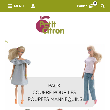
Aller
Rech
MENU
Panier
au
contenu
🔍