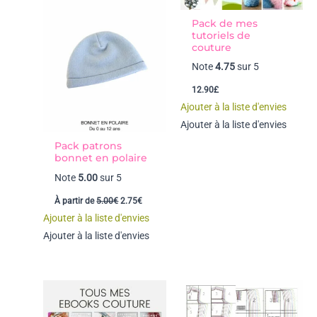
Pack de mes
tutoriels de
couture
Note
4.75
sur 5
12.90
£
Ajouter à la liste d'envies
Ajouter à la liste d'envies
Pack patrons
bonnet en polaire
Note
5.00
sur 5
Le
Le
À partir de
5.00
€
2.75
€
prix
prix
Ajouter à la liste d'envies
initial
actuel
était :
est :
Ajouter à la liste d'envies
5.00€.
2.75€.