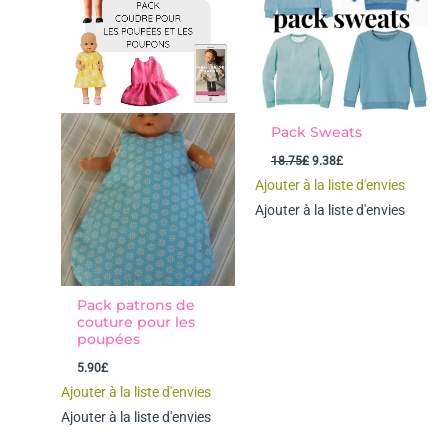
Pack Sweats
Le
Le
18.75
£
9.38
£
prix
prix
Ajouter à la liste d'envies
initial
actuel
était :
est :
Ajouter à la liste d'envies
18.75£.
9.38£.
Pack patrons de
couture pour les
poupées
5.90
£
Ajouter à la liste d'envies
Ajouter à la liste d'envies