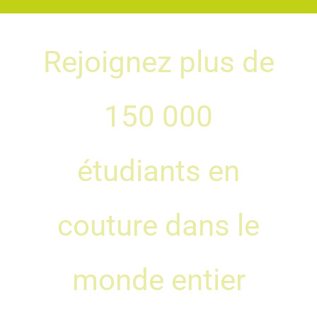
Rejoignez plus de
150 000
étudiants en
couture dans le
monde entier