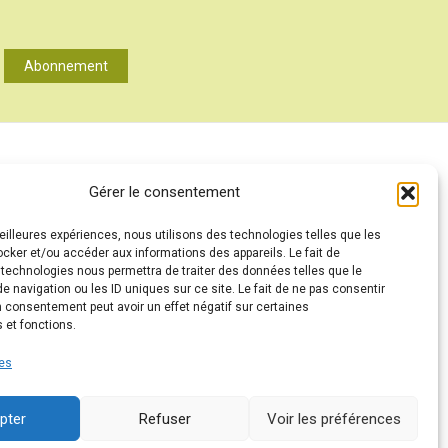
Abonnement
A PROPOS
Gérer le consentement
MENTIONS LÉGALES
meilleures expériences, nous utilisons des technologies telles que les
CONTACT
ocker et/ou accéder aux informations des appareils. Le fait de
ANNONCEURS
 technologies nous permettra de traiter des données telles que le
 navigation ou les ID uniques sur ce site. Le fait de ne pas consentir
CONDITIONS GÉNÉRALES D’UTILISATION
n consentement peut avoir un effet négatif sur certaines
 et fonctions.
POLITIQUE DE CONFIDENTIALITÉ ET PROTECTION DES
DONNÉES (RGPD)
ces
POLITIQUE DE COOKIES (UE)
PARTENAIRES
pter
Refuser
Voir les préférences
DROIT DE RÉTRACTATION