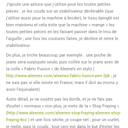
J’ajoute une astuce que j’utilise pour les toutes petites
pièces : je les couds sur un stabilisateur déchirable (que
j’utilise aussi pour la machine à broder), le tissu épinglé est
bien maintenu et cela évite que la machine « mange » les
toutes petites pièces en les faisant passer dans le trou de
l’aiguille ; une fois les coutures faites, je déchire et retire le
stabilisateur.
De plus, je triche beaucoup, par exemple : une poche de
jeans sera surpiquée seule, puis collée sur le jeans avec de
la colle « Fabric Fusion » de Aleene’s en stylo (
http://www.aleenes.com/aleenes-fabric-fusion-pen-2pk
; je
ne sais pas si elle existe en France, mais il doit au moins y
avoir l’équivalent).
Autre détail, je ne surjète pas les bords, et je ne fais pas
d’ourlet « normaux » non plus, je mets de la « Stop Fraying »
(
http://www.aleenes.com/aleenes-stop-fraying-aleenes-stop-
fraying-4oz
) et une fois sèche, je coupe net ; pour un ourlet,
je replie, puis je couds ; tout ceci est dans le but d’éviter les