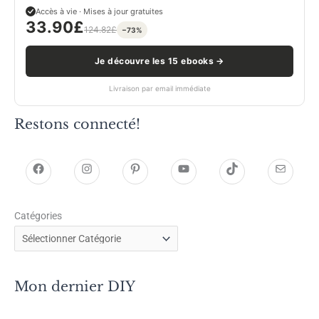
Accès à vie · Mises à jour gratuites
33.90
£
124.82
£
−73%
Je découvre les 15 ebooks →
Livraison par email immédiate
Restons connecté!
h
h
P
Y
T
E
t
t
i
o
i
-
Catégories
t
t
n
u
k
m
p
p
t
T
T
a
s
s
e
u
o
i
Mon dernier DIY
:
:
r
b
k
l
/
/
e
e