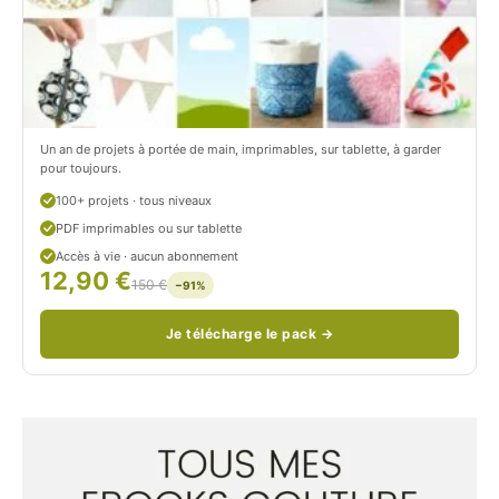
o
r
n
o
/
n
c
Un an de projets à portée de main, imprimables, sur tablette, à garder
o
pour toujours.
u
100+ projets · tous niveaux
PDF imprimables ou sur tablette
d
Accès à vie · aucun abonnement
12,90 €
/
150 €
−91%
Je télécharge le pack →