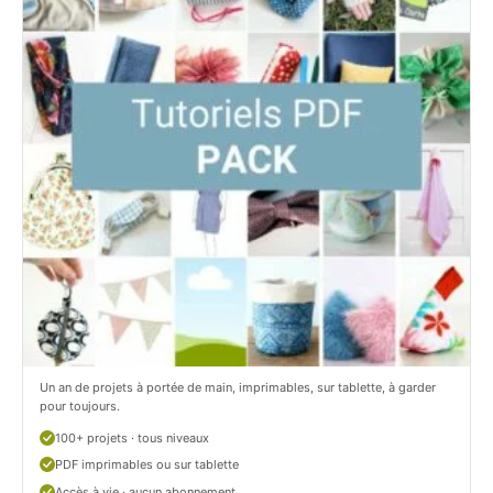
t
e
i
t
t
i
C
t
i
c
t
i
r
t
o
r
n
o
/
n
c
Un an de projets à portée de main, imprimables, sur tablette, à garder
o
pour toujours.
u
100+ projets · tous niveaux
PDF imprimables ou sur tablette
d
Accès à vie · aucun abonnement