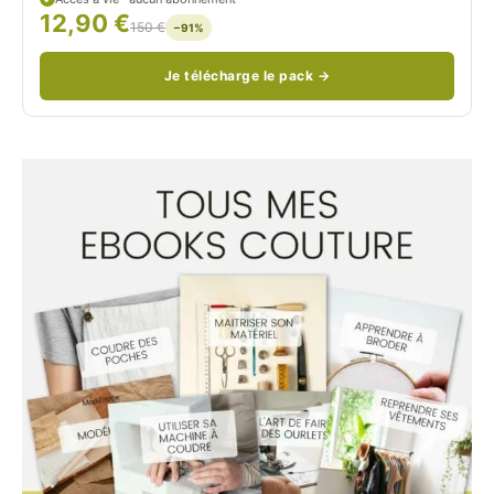
12,90 €
/
150 €
−91%
Je télécharge le pack →