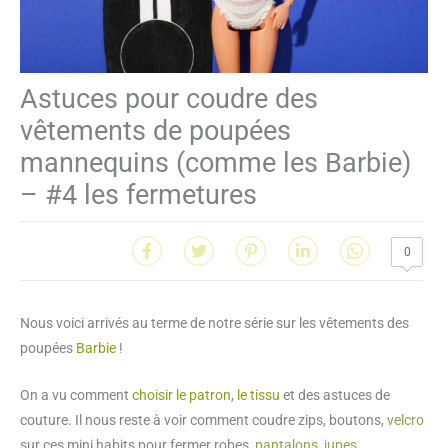
Astuces pour coudre des
vêtements de poupées
mannequins (comme les Barbie)
– #4 les fermetures
0
Nous voici arrivés au terme de notre série sur les vêtements des
poupées
Barbie
!
On a vu comment
choisir le patron
,
le tissu
et des astuces de
couture. Il nous reste à voir comment coudre zips, boutons,
velcro
sur ces mini habits pour fermer robes,
pantalons
,
jupes
…