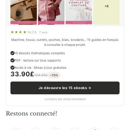
+8
4.7/5 · 7 avis
Machine, tissus, ourlets, poches, biais, broderie… 15 guides en français
à consulter à chaque projet.
15 ebooks thématiques complets
PDF · lecture sur tous supports
Accès à vie · Mises à jour gratuites
33.90
£
124.05
£
−73%
Je découvre les 15 ebooks →
Livraison par email immédiate
Restons connecté!