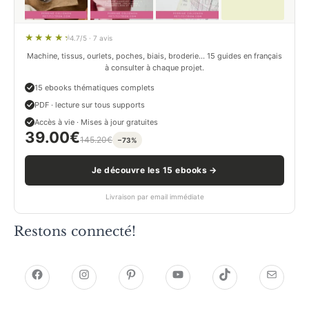
4.7/5 · 7 avis
Machine, tissus, ourlets, poches, biais, broderie… 15 guides en français
à consulter à chaque projet.
15 ebooks thématiques complets
PDF · lecture sur tous supports
Accès à vie · Mises à jour gratuites
39.00
€
145.20
€
−73%
Je découvre les 15 ebooks →
Livraison par email immédiate
Restons connecté!
h
h
P
Y
T
E
t
t
i
o
i
-