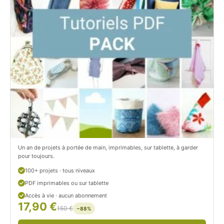
t
i
C
t
i
c
t
i
r
t
o
r
n
o
/
n
c
Un an de projets à portée de main, imprimables, sur tablette, à garder
o
pour toujours.
u
100+ projets · tous niveaux
PDF imprimables ou sur tablette
d
Accès à vie · aucun abonnement
17,90 €
/
150 €
−88%