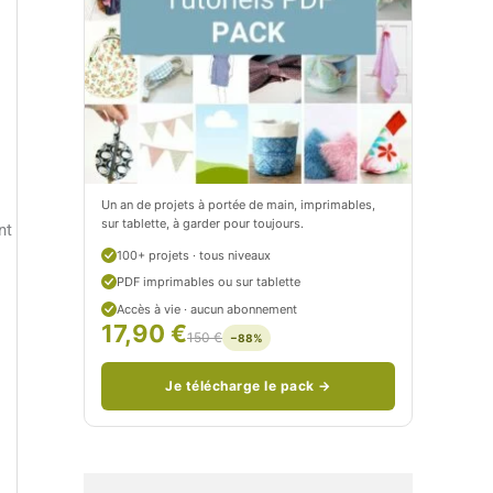
t
e
i
t
t
i
C
t
i
c
t
i
Un an de projets à portée de main, imprimables,
sur tablette, à garder pour toujours.
nt
r
t
100+ projets · tous niveaux
o
r
PDF imprimables ou sur tablette
n
o
Accès à vie · aucun abonnement
17,90 €
150 €
−88%
/
n
c
Je télécharge le pack →
o
u
d