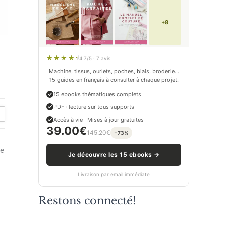
+8
4.7/5 · 7 avis
Machine, tissus, ourlets, poches, biais, broderie…
15 guides en français à consulter à chaque projet.
15 ebooks thématiques complets
PDF · lecture sur tous supports
Accès à vie · Mises à jour gratuites
39.00
€
145.20
€
−73%
de
Je découvre les 15 ebooks →
Livraison par email immédiate
Restons connecté!