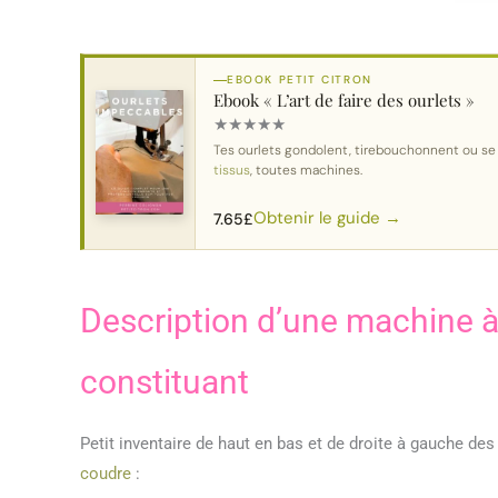
EBOOK PETIT CITRON
Ebook « L’art de faire des ourlets »
★
★
★
★
★
Tes ourlets gondolent, tirebouchonnent ou s
tissus
, toutes machines.
Obtenir le guide →
7.65
£
Description d’une machine à
constituant
Petit inventaire de haut en bas et de droite à gauche de
coudre
: