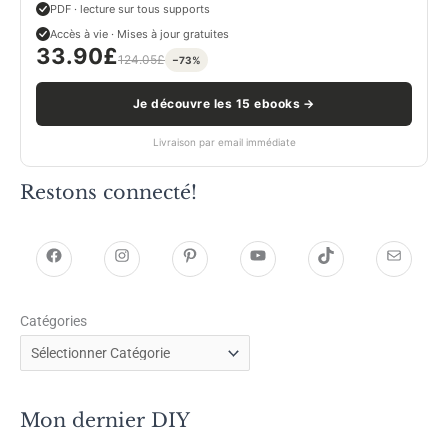
PDF · lecture sur tous supports
Accès à vie · Mises à jour gratuites
33.90
£
124.05
£
−73%
Je découvre les 15 ebooks →
Livraison par email immédiate
Restons connecté!
h
h
P
Y
T
E
t
t
i
o
i
-
Catégories
t
t
n
u
k
m
p
p
t
T
T
a
s
s
e
u
o
i
Mon dernier DIY
:
:
r
b
k
l