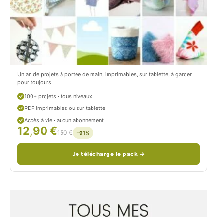
r
t
o
r
n
o
/
n
c
Un an de projets à portée de main, imprimables, sur tablette, à garder
o
pour toujours.
u
100+ projets · tous niveaux
PDF imprimables ou sur tablette
d
Accès à vie · aucun abonnement
12,90 €
/
150 €
−91%
Je télécharge le pack →