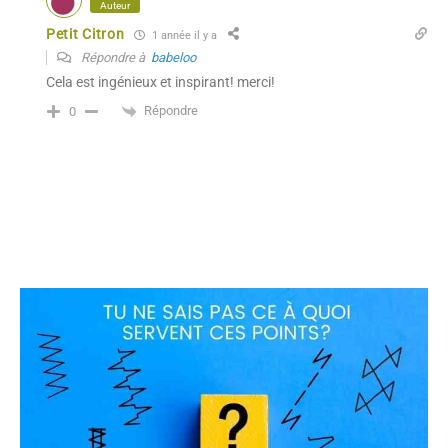
Auteur
Petit Citron
1 année il y a
Répondre à
babeloo
Cela est ingénieux et inspirant! merci!
Répondre
0