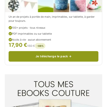
/
n
c
Un an de projets à portée de main, imprimables, sur tablette, à garder
o
pour toujours.
u
100+ projets · tous niveaux
PDF imprimables ou sur tablette
d
Accès à vie · aucun abonnement
17,90 €
/
150 €
−88%
Je télécharge le pack →