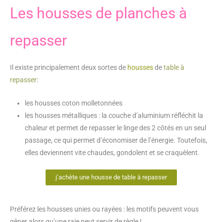
Les housses de planches à
repasser
Il existe principalement deux sortes de
housses
de
table à
repasser
:
les housses coton molletonnées
les housses métalliques : la couche d’aluminium réfléchit la
chaleur et permet de repasser le linge des 2 côtés en un seul
passage, ce qui permet d’économiser de l’énergie. Toutefois,
elles deviennent vite chaudes, gondolent et se craquèlent.
j’achète une housse de table à repasser
Préférez les housses unies ou rayées : les motifs peuvent vous
gêner alors qu’une raie peut servir de règle !