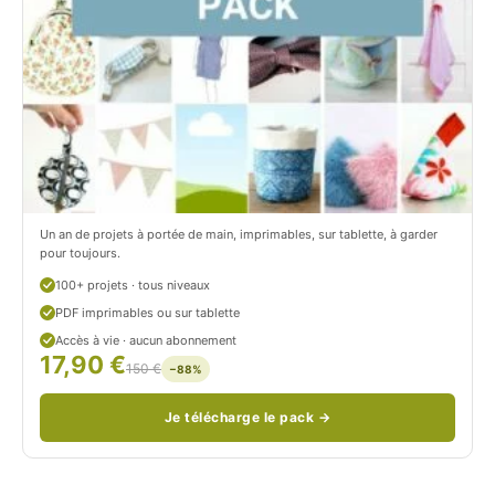
t
i
r
t
o
r
n
o
/
n
c
Un an de projets à portée de main, imprimables, sur tablette, à garder
o
pour toujours.
u
100+ projets · tous niveaux
PDF imprimables ou sur tablette
d
Accès à vie · aucun abonnement
17,90 €
/
150 €
−88%
Je télécharge le pack →