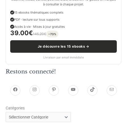
à consulter à chaque projet.
15 ebooks thématiques complets
PDF · lecture sur tous supports
Accès à vie · Mises à jour gratuites
39.00
€
145.20
€
−73%
Je découvre les 15 ebooks →
Livraison par email immédiate
Restons connecté!
h
h
P
Y
T
E
t
t
i
o
i
-
Catégories
t
t
n
u
k
m
p
p
t
T
T
a