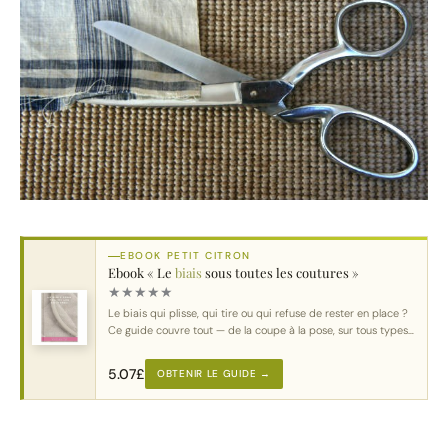
EBOOK PETIT CITRON
Ebook « Le
biais
sous toutes les coutures »
★
★
★
★
★
Le biais qui plisse, qui tire ou qui refuse de rester en place ?
Ce guide couvre tout — de la coupe à la pose, sur tous types
de courbes.
5.07
£
OBTENIR LE GUIDE →