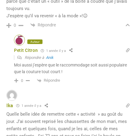
parce que c’était un « outil » de la boîte à coudre que j’avais
toujours vu.
J’espère qu’il va revenir « à la mode »!😉
Répondre
0
Auteur
Petit Citron
1 année il y a
Répondre à
Anik
Moi aussi j’espère que le raccommodage soit aussi populaire
que la couture tout court !
Répondre
0
Ika
1 année il y a
Quelle belle idée de remettre cette « activité » au goût du
jour. J’ai souvent reprisé les chaussettes de mon mari, mes
enfants et quelques fois, quand je les ai, celles de mes
petits enfants. J’ai 72 ans et pour ce faire j’ai la boule en