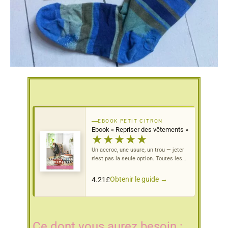
EBOOK PETIT CITRON
Ebook « Repriser des vêtements »
★
★
★
★
★
Un accroc, une usure, un trou — jeter
n'est pas la seule option. Toutes les
techniques pour repriser proprement
et durablement.
Obtenir le guide →
4.21
£
Ce dont vous aurez besoin :