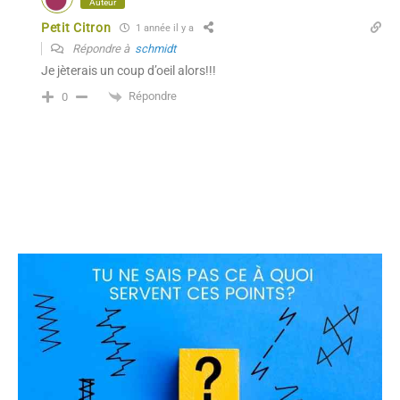
Auteur
Petit Citron
1 année il y a
Répondre à
schmidt
Je jèterais un coup d’oeil alors!!!
Répondre
0