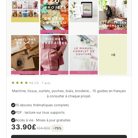
+8
4.7/5 · 7 avis
Machine, tissus, ourlets, poches, biais, broderie… 15 guides en français
à consulter à chaque projet.
15 ebooks thématiques complets
PDF · lecture sur tous supports
Accès à vie · Mises à jour gratuites
33.90
£
124.82
£
−73%