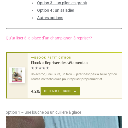
Option 3 – un pilon en granit
Option 4 : un saladier
Autres options
Qu’utiliser à la place d’un champignon à repriser?
EBOOK PETIT CITRON
Ebook « Repriser des vêtements »
★
★
★
★
★
Un accroc, une usure, un trou — jeter n'est pas la seule option.
Toutes les techniques pour repriser proprement et
durablement.
4.21
£
OBTENIR LE GUIDE →
option 1 – une louche ou un cuillère à glace