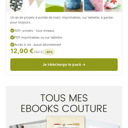
/
n
c
Un an de projets à portée de main, imprimables, sur tablette, à garder
o
pour toujours.
u
100+ projets · tous niveaux
PDF imprimables ou sur tablette
d
Accès à vie · aucun abonnement
12,90 €
/
150 €
−91%
Je télécharge le pack →