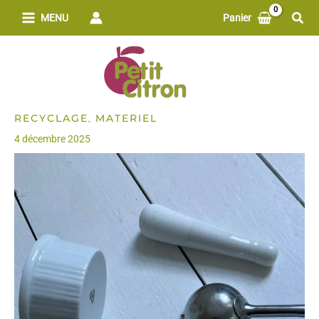
Aller
Rech
MENU
Panier
au
contenu
RECYCLAGE
MATERIEL
,
4 décembre 2025