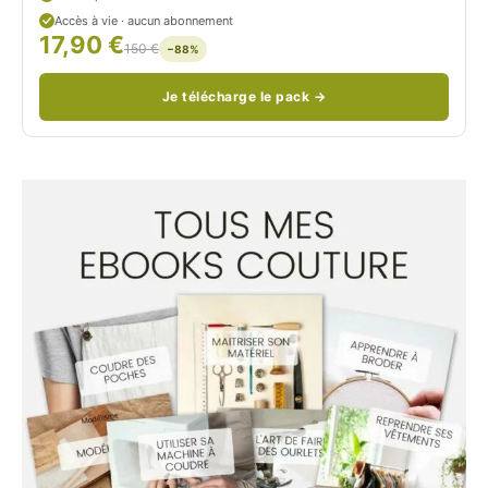
d
Accès à vie · aucun abonnement
17,90 €
/
150 €
−88%
Je télécharge le pack →