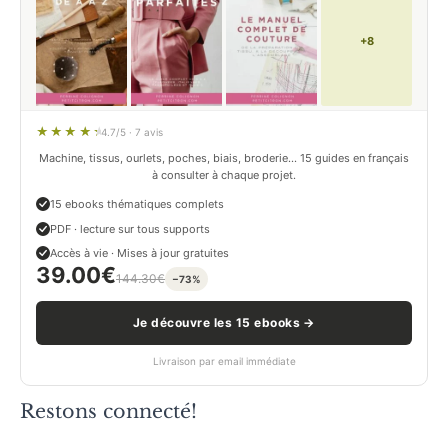
+8
4.7/5 · 7 avis
Machine, tissus, ourlets, poches, biais, broderie… 15 guides en français
à consulter à chaque projet.
15 ebooks thématiques complets
PDF · lecture sur tous supports
Accès à vie · Mises à jour gratuites
39.00
€
144.30
€
−73%
Je découvre les 15 ebooks →
Livraison par email immédiate
Restons connecté!