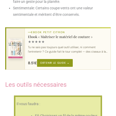
faire un geste pour la planète.
Sentimentale: Certains coupe-vents ont une valeur
sentimentale et méritent d’être conservés.
EBOOK PETIT CITRON
Ebook « Maîtriser le matériel de couture »
★
★
★
★
★
Tu ne sais pas toujours quel outil utiliser, ni comment
l'entretenir ? Ce guide fait le tour complet — des ciseaux à la
machine.
8.51
£
OBTENIR LE GUIDE →
Les outils nécessaires
Il vous faudra :
Fil: Choisissez un fil de la même couleur