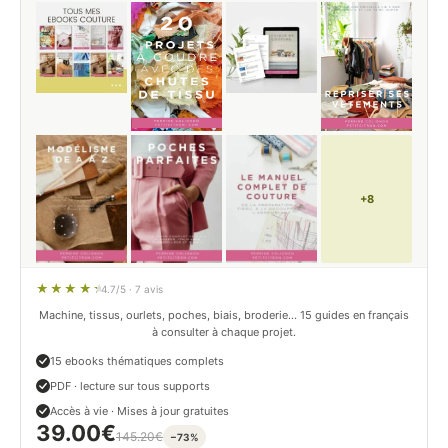
+8
4.7/5 · 7 avis
Machine, tissus, ourlets, poches, biais, broderie… 15 guides en français
à consulter à chaque projet.
15 ebooks thématiques complets
PDF · lecture sur tous supports
Accès à vie · Mises à jour gratuites
39.00
€
145.20
€
−73%