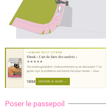
EBOOK PETIT CITRON
Ebook « L’art de faire des ourlets »
★
★
★
★
★
Tes ourlets gondolent, tirebouchonnent ou se décousent ? Ce
guide
règle
le problème une bonne fois pour toutes — tous
tissus
, toutes machines.
7.65
£
OBTENIR LE GUIDE →
Poser le passepoil