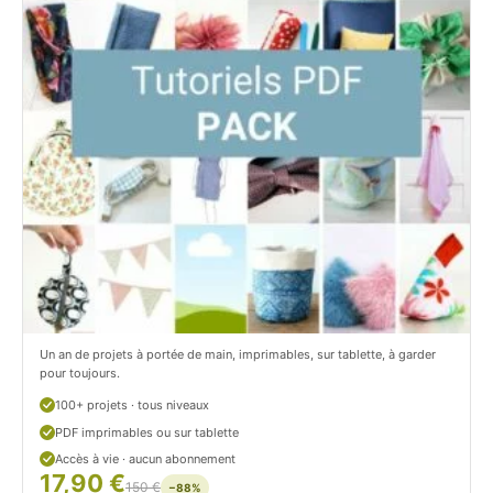
i
t
t
i
C
t
i
c
t
i
r
t
o
r
n
o
/
n
c
Un an de projets à portée de main, imprimables, sur tablette, à garder
o
pour toujours.
u
100+ projets · tous niveaux
PDF imprimables ou sur tablette
d
Accès à vie · aucun abonnement
17,90 €
/
150 €
−88%