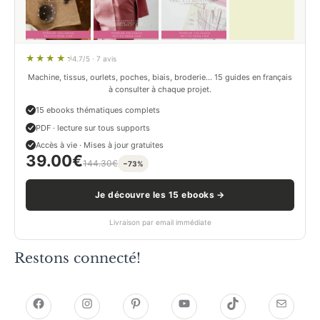
4.7/5 · 7 avis
Machine, tissus, ourlets, poches, biais, broderie… 15 guides en français
à consulter à chaque projet.
15 ebooks thématiques complets
PDF · lecture sur tous supports
Accès à vie · Mises à jour gratuites
39.00
€
144.30
€
−73%
Je découvre les 15 ebooks →
Livraison par email immédiate
Restons connecté!
h
h
P
Y
T
E