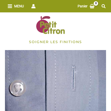
Aller
Rech
MENU
Panier
au
contenu
SOIGNER LES FINITIONS