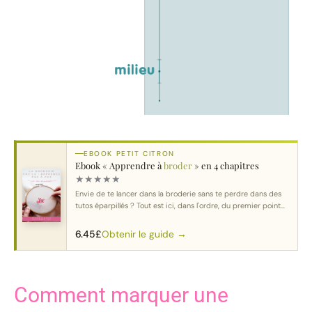
EBOOK PETIT CITRON
Ebook « Apprendre à
broder
» en 4 chapitres
★
★
★
★
★
Envie de te lancer dans la broderie sans te perdre dans des
tutos éparpillés ? Tout est ici, dans l'ordre, du premier point
au motif complet.
Obtenir le guide →
6.45
£
Comment marquer une