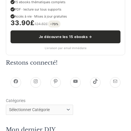
15 ebooks thématiques complets
PDF · lecture sur tous supports
Accès à vie · Mises à jour gratuites
33.90
£
124.82
£
−73%
Je découvre les 15 ebooks →
Livraison par email immédiate
Restons connecté!
h
h
P
Y
T
E
t
t
i
o
i
-
Catégories
t
t
n
u
k
m
p
p
t
T
T
a
s
s
e
u
o
i
Mon dernier DIY
:
:
r
b
k
l