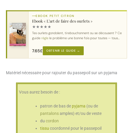
EBOOK PETIT CITRON
Ebook « L’art de faire des ourlets »
★
★
★
★
★
Tes ourlets gondolent, tirebouchonnent ou se décousent ? Ce
guide
règle
le problème une bonne fois pour toutes — tous
tissus
, toutes machines.
7.65
£
OBTENIR LE GUIDE →
Matériel nécessaire pour rajouter du passepoil sur un pyjama
Vous aurez besoin de :
patron de bas de
pyjama
(ou de
pantalons
amples) et/ou de veste
du
cordon
tissu
coordonné pour le passepoil