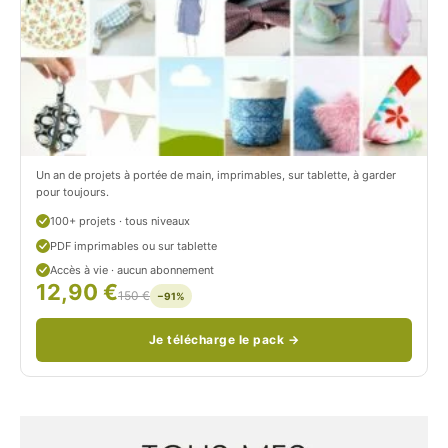
r
t
o
r
n
o
/
n
c
Un an de projets à portée de main, imprimables, sur tablette, à garder
o
pour toujours.
u
100+ projets · tous niveaux
PDF imprimables ou sur tablette
d
Accès à vie · aucun abonnement
12,90 €
/
150 €
−91%
Je télécharge le pack →