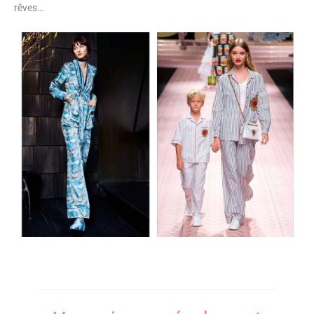
rêves…