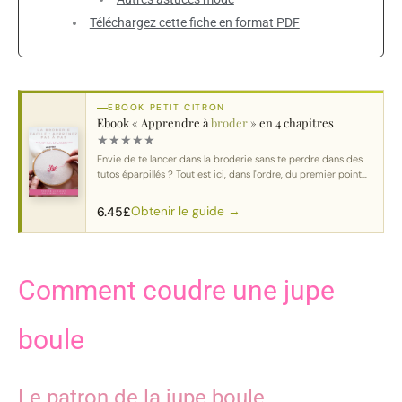
Téléchargez cette fiche en format PDF
EBOOK PETIT CITRON
Ebook « Apprendre à
broder
» en 4 chapitres
★
★
★
★
★
Envie de te lancer dans la broderie sans te perdre dans des
tutos éparpillés ? Tout est ici, dans l'ordre, du premier point
au motif complet.
Obtenir le guide →
6.45
£
Comment coudre une jupe
boule
Le patron de la jupe boule