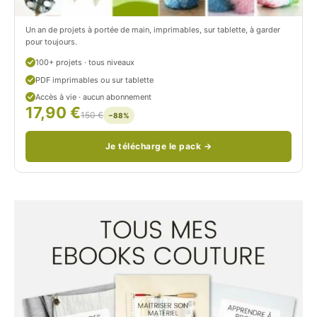
c
Un an de projets à portée de main, imprimables, sur tablette, à garder
o
pour toujours.
u
100+ projets · tous niveaux
PDF imprimables ou sur tablette
d
Accès à vie · aucun abonnement
17,90 €
/
150 €
−88%
Je télécharge le pack →