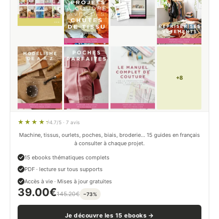
+8
4.7/5 · 7 avis
Machine, tissus, ourlets, poches, biais, broderie… 15 guides en français
à consulter à chaque projet.
15 ebooks thématiques complets
PDF · lecture sur tous supports
Accès à vie · Mises à jour gratuites
39.00
€
145.20
€
−73%
Je découvre les 15 ebooks →