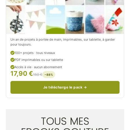
o
r
n
o
/
n
c
Un an de projets à portée de main, imprimables, sur tablette, à garder
o
pour toujours.
u
100+ projets · tous niveaux
PDF imprimables ou sur tablette
d
Accès à vie · aucun abonnement
17,90 €
/
150 €
−88%
Je télécharge le pack →