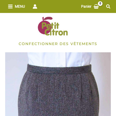
Aller
Rech
MENU
Panier
au
contenu
CONFECTIONNER DES VÊTEMENTS