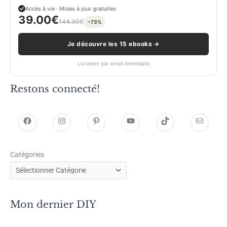
Accès à vie · Mises à jour gratuites
39.00
€
144.30
€
−73%
Je découvre les 15 ebooks →
Livraison par email immédiate
Restons connecté!
h
h
P
Y
T
E
t
t
i
o
i
-
Catégories
t
t
n
u
k
m
p
p
t
T
T
a
s
s
e
u
o
i
Mon dernier DIY
:
:
r
b
k
l
/
/
e
e