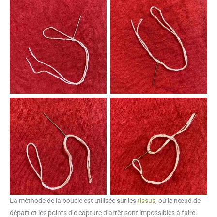
Aucune légende
Aucune légende
Aucune légende
Aucune légende
La méthode de la boucle est utilisée sur les
tissus
, où le nœud de
départ et les points d’e capture d’arrêt sont impossibles à faire.