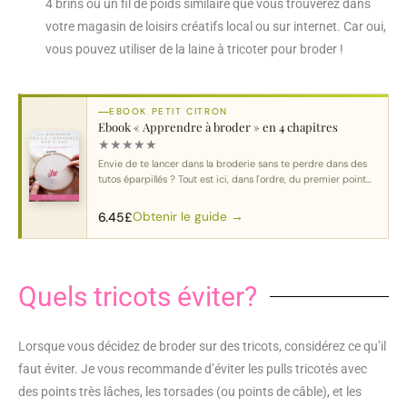
4 brins ou un fil de poids similaire que vous trouverez dans
votre magasin de loisirs créatifs local ou sur internet. Car oui,
vous pouvez utiliser de la laine à tricoter pour broder !
EBOOK PETIT CITRON
Ebook « Apprendre à broder » en 4 chapitres
★
★
★
★
★
Envie de te lancer dans la broderie sans te perdre dans des
tutos éparpillés ? Tout est ici, dans l'ordre, du premier point
au motif complet.
Obtenir le guide →
6.45
£
Quels tricots éviter?
Lorsque vous décidez de broder sur des tricots, considérez ce qu’il
faut éviter. Je vous recommande d’éviter les pulls tricotés avec
des points très lâches, les torsades (ou points de câble), et les