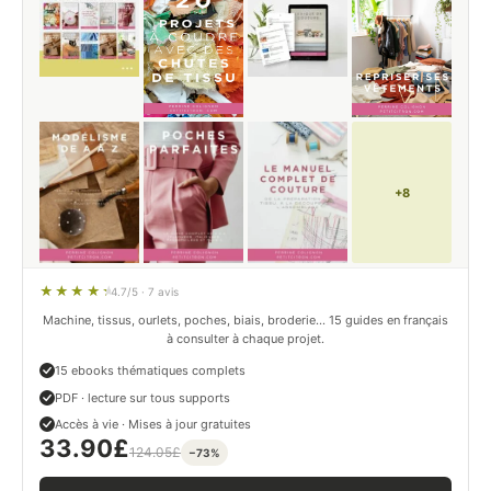
+8
4.7/5 · 7 avis
Machine, tissus, ourlets, poches, biais, broderie… 15 guides en français
à consulter à chaque projet.
15 ebooks thématiques complets
PDF · lecture sur tous supports
Accès à vie · Mises à jour gratuites
33.90
£
124.05
£
−73%