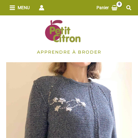
Aller
Rech
MENU
Panier
au
contenu
APPRENDRE À BRODER