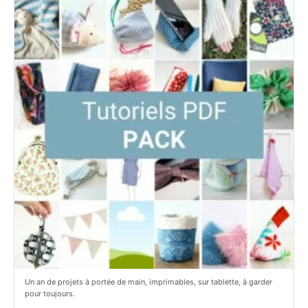
e
p
t
e
i
t
t
i
C
t
i
c
t
i
r
t
o
r
n
o
/
n
c
Un an de projets à portée de main, imprimables, sur tablette, à garder
o
pour toujours.