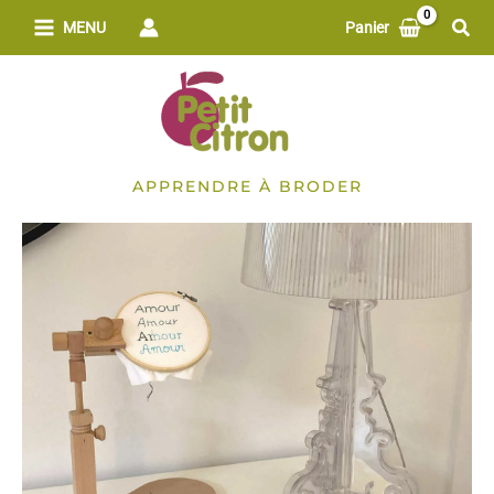
Aller
Rech
MENU
Panier
au
contenu
APPRENDRE À BRODER