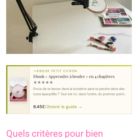
EBOOK PETIT CITRON
Ebook « Apprendre à broder » en 4 chapitres
★
★
★
★
★
Envie de te lancer dans la broderie sans te perdre dans des
tutos éparpillés ? Tout est ici, dans l'ordre, du premier point
au motif complet.
Obtenir le guide →
6.45
£
Quels critères pour bien