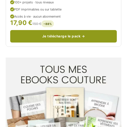
u
100+ projets · tous niveaux
PDF imprimables ou sur tablette
d
Accès à vie · aucun abonnement
17,90 €
/
150 €
−88%
Je télécharge le pack →