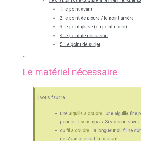
Les 5 points de couture à la main indispens
1. le point avant
2. le point de piqure / le point arrière
3. le point glissé (ou point coulé)
4. le point de chausson
5. Le point de surjet
Le matériel nécessaire
Il vous faudra:
une
aiguille à coudre
: une aiguille fine 
pour les
tissus
épais. Si vous ne savez 
du
fil à coudre
: la longueur du fil ne d
ne s’use pendant la couture.