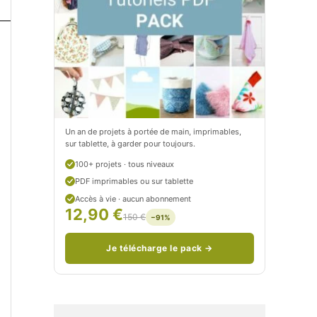
t
e
i
t
t
i
C
t
i
c
t
i
Un an de projets à portée de main, imprimables,
sur tablette, à garder pour toujours.
r
t
100+ projets · tous niveaux
o
r
PDF imprimables ou sur tablette
n
o
Accès à vie · aucun abonnement
12,90 €
150 €
−91%
/
n
c
Je télécharge le pack →
o
u
d