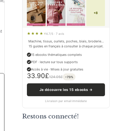
le,
+8
nt
4.7/5 · 7 avis
Machine, tissus, ourlets, poches, biais, broderie…
15 guides en français à consulter à chaque projet.
15 ebooks thématiques complets
PDF · lecture sur tous supports
Accès à vie · Mises à jour gratuites
33.90
£
124.05
£
−73%
Je découvre les 15 ebooks →
Livraison par email immédiate
Restons connecté!