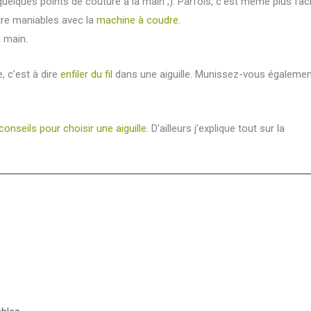
lques points de couture à la main ;). Parfois, c’est même plus faci
tre maniables avec la
machine à coudre
.
a main.
e, c’est à dire
enfiler du fil
dans une aiguille. Munissez-vous égaleme
conseils pour choisir une aiguille
. D’ailleurs j’explique tout sur la