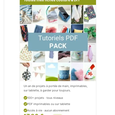
m
o
/
m
P
/
e
p
t
e
i
t
t
i
C
t
i
c
t
i
Un an de projets à portée de main, imprimables,
sur tablette, à garder pour toujours.
r
t
100+ projets · tous niveaux
o
r
PDF imprimables ou sur tablette
n
o
Accès à vie · aucun abonnement