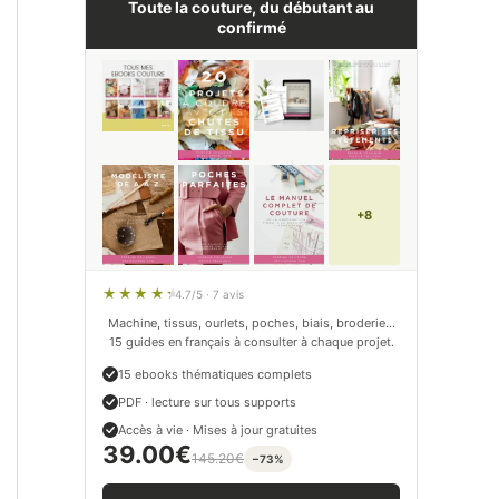
Toute la couture, du débutant au
confirmé
+8
4.7/5 · 7 avis
Machine, tissus, ourlets, poches, biais, broderie…
15 guides en français à consulter à chaque projet.
15 ebooks thématiques complets
PDF · lecture sur tous supports
Accès à vie · Mises à jour gratuites
39.00
€
145.20
€
−73%