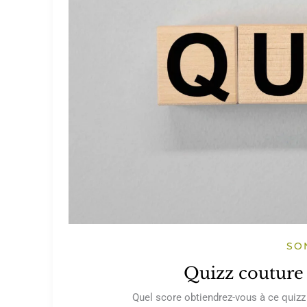
SO
Quizz couture 
Quel score obtiendrez-vous à ce quizz s