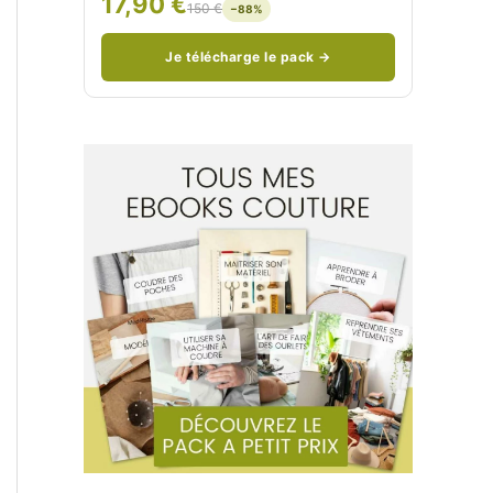
17,90 €
150 €
−88%
/
n
c
Je télécharge le pack →
o
u
d
/