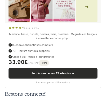
+8
4.7/5 · 7 avis
Machine, tissus, ourlets, poches, biais, broderie… 15 guides en français
à consulter à chaque projet.
15 ebooks thématiques complets
PDF · lecture sur tous supports
Accès à vie · Mises à jour gratuites
33.90
£
124.82
£
−73%
Je découvre les 15 ebooks →
Livraison par email immédiate
Restons connecté!