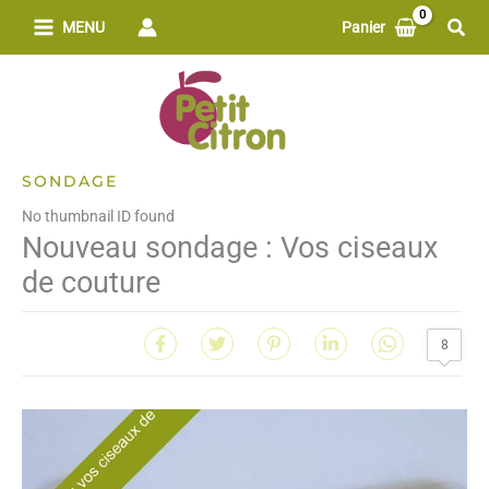
Aller
Rech
MENU
Panier
au
contenu
SONDAGE
No thumbnail ID found
Nouveau sondage : Vos ciseaux
de couture
8