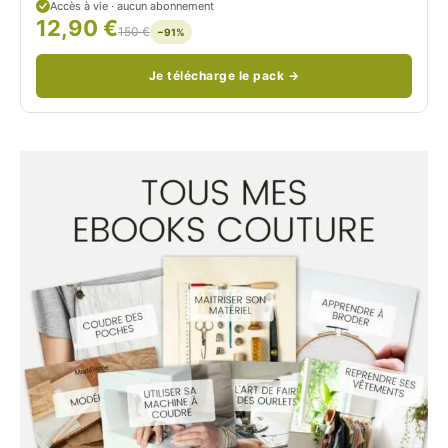
Accès à vie · aucun abonnement
12,90 €
/
150 €
−91%
Je télécharge le pack →