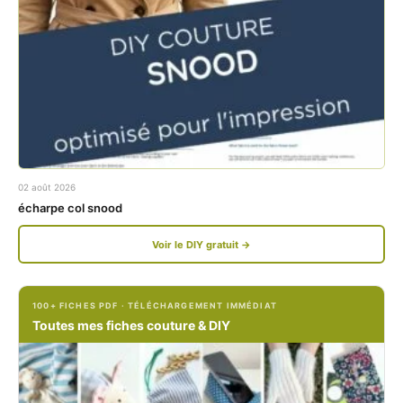
c
s
e
t
b
a
o
g
o
r
k
a
02 août 2026
.
m
écharpe col snood
c
.
Voir le DIY gratuit →
o
c
m
o
100+ FICHES PDF · TÉLÉCHARGEMENT IMMÉDIAT
/
m
Toutes mes fiches couture & DIY
P
/
e
p