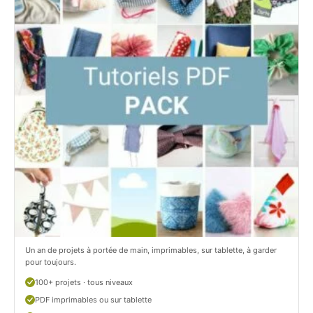
t
e
i
t
t
i
C
t
i
c
t
i
r
t
o
r
n
o
/
n
c
Un an de projets à portée de main, imprimables, sur tablette, à garder
o
pour toujours.
u
100+ projets · tous niveaux
PDF imprimables ou sur tablette
d