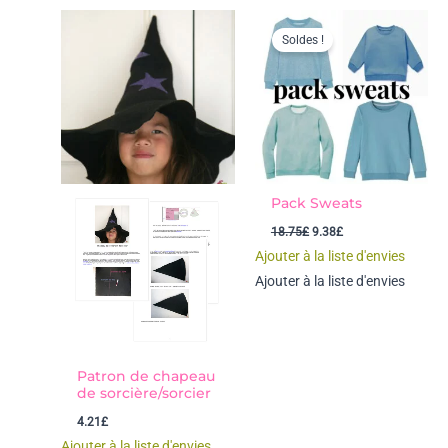
Soldes !
Pack Sweats
Le
Le
18.75
£
9.38
£
prix
prix
Ajouter à la liste d'envies
initial
actuel
était :
est :
Ajouter à la liste d'envies
18.75£.
9.38£.
Patron de chapeau
de sorcière/sorcier
4.21
£
Ajouter à la liste d'envies