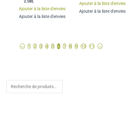
2.58
£
Ajouter à la liste d'envies
Ajouter à la liste d'envies
Ajouter à la liste d'envies
Ajouter à la liste d'envies
←
1
2
3
4
5
6
7
8
9
10
11
→
R
e
c
h
e
r
c