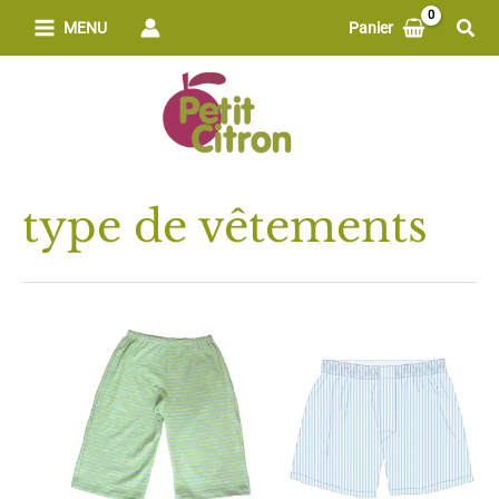
Aller
Rech
MENU
Panier
au
contenu
type de vêtements