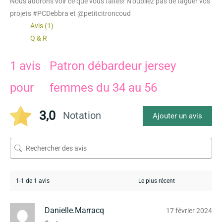
Nous adorons voir ce que vous faites! N’oubliez pas de taguer vos
projets #PCDebbra et @petitcitroncoud
Avis (1)
Q & R
1 avis
Patron débardeur jersey
pour
femmes du 34 au 56
3,0
Notation
Ajouter un avis
1-1 de 1 avis
Danielle.Marracq
17 février 2024