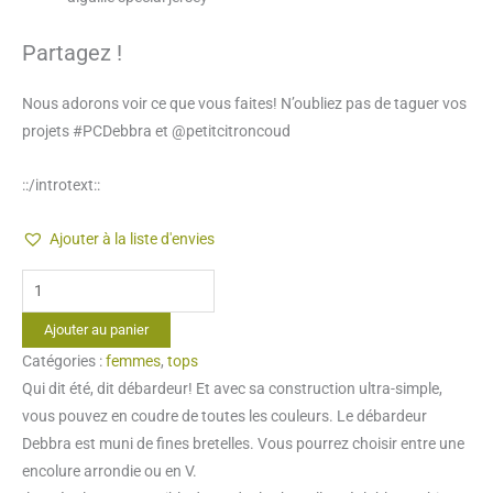
Partagez !
Nous adorons voir ce que vous faites! N’oubliez pas de taguer vos
projets #PCDebbra et @petitcitroncoud
::/introtext::
Ajouter à la liste d'envies
quantité
de
Ajouter au panier
Patron
Catégories :
femmes
,
tops
débardeur
Qui dit été, dit débardeur! Et avec sa construction ultra-simple,
jersey
vous pouvez en coudre de toutes les couleurs. Le débardeur
femmes
Debbra est muni de fines bretelles. Vous pourrez choisir entre une
du
encolure arrondie ou en V.
34