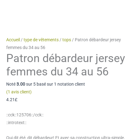
Accueil
/
type de vêtements
/
tops
/ Patron débardeur jersey
femmes du 34 au 56
Patron débardeur jersey
femmes du 34 au 56
Noté
3.00
sur 5 basé sur
1
notation client
(
1
avis client)
4.21
£
::cck::125706::/cck::
::introtext::
Qui dit été, dit débardeur! Et avec sa construction ultra-simple,