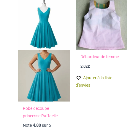
Débardeur de femme
2.02
£
Ajouter à la liste
d'envies
Robe découpe
princesse Raffaelle
Note
4.80
sur 5