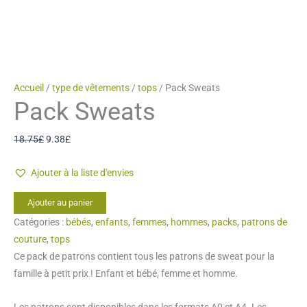
Accueil
/
type de vêtements
/
tops
/ Pack Sweats
Pack Sweats
Le
Le
18.75
£
9.38
£
prix
prix
Ajouter à la liste d'envies
initial
actuel
était :
est :
quantité
Ajouter au panier
18.75£.
9.38£.
de
Catégories :
bébés
,
enfants
,
femmes
,
hommes
,
packs
,
patrons de
Pack
couture
,
tops
Sweats
Ce pack de patrons contient tous les patrons de sweat pour la
famille à petit prix ! Enfant et bébé, femme et homme.