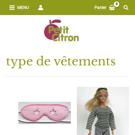
Aller
Rech
MENU
Panier
au
contenu
type de vêtements