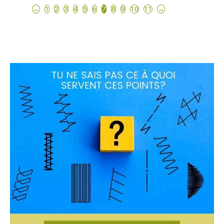
←
1
2
3
4
5
6
7
8
9
10
11
→