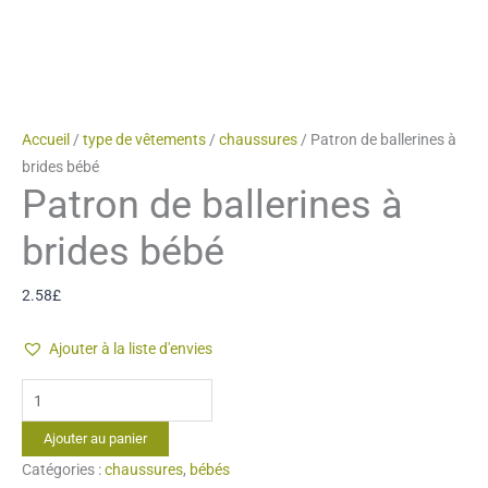
Accueil
/
type de vêtements
/
chaussures
/ Patron de ballerines à
brides bébé
Patron de ballerines à
brides bébé
2.58
£
Ajouter à la liste d'envies
quantité
de
Ajouter au panier
Patron
Catégories :
chaussures
,
bébés
de