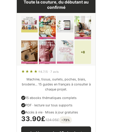
Toute la couture, du débutant au
confirmé
+8
4.7/5 · 7 avis
Machine, tissus, ourlets, poches, biais,
broderie… 15 guides en français à consulter à
chaque projet.
15 ebooks thématiques complets
PDF · lecture sur tous supports
Accès à vie · Mises à jour gratuites
33.90
£
124.05
£
−73%