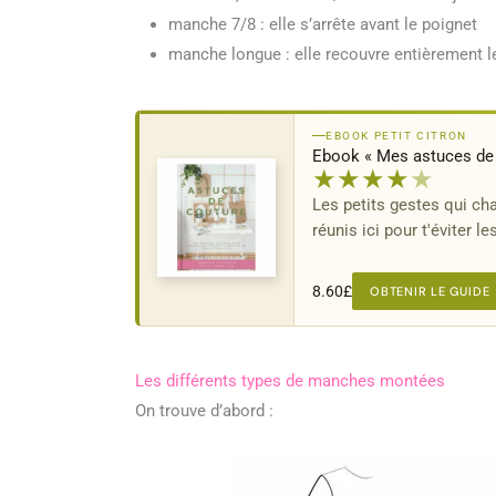
manche 7/8 : elle s’arrête avant le poignet
manche longue : elle recouvre entièrement le
EBOOK PETIT CITRON
Ebook « Mes astuces de 
★
★
★
★
★
Les petits gestes qui ch
réunis ici pour t'éviter l
8.60
£
OBTENIR LE GUIDE
Les différents types de manches montées
On trouve d’abord :