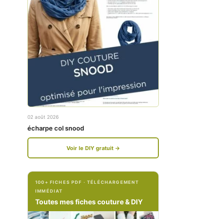
w
w
w
w
.
.
f
i
a
n
c
s
e
t
02 août 2026
b
a
écharpe col snood
o
g
Voir le DIY gratuit →
o
r
k
a
100+ FICHES PDF · TÉLÉCHARGEMENT
.
m
IMMÉDIAT
c
.
Toutes mes fiches couture & DIY
o
c