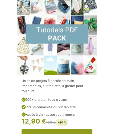
m
o
/
m
P
/
e
p
t
e
i
t
t
i
C
t
Un an de projets à portée de main,
imprimables, sur tablette, à garder pour
i
c
toujours.
t
i
100+ projets · tous niveaux
r
t
PDF imprimables ou sur tablette
Accès à vie · aucun abonnement
o
r
12,90 €
150 €
−91%
n
o