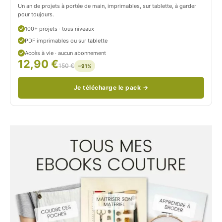
Un an de projets à portée de main, imprimables, sur tablette, à garder
o
pour toujours.
u
100+ projets · tous niveaux
PDF imprimables ou sur tablette
d
Accès à vie · aucun abonnement
12,90 €
/
150 €
−91%
Je télécharge le pack →