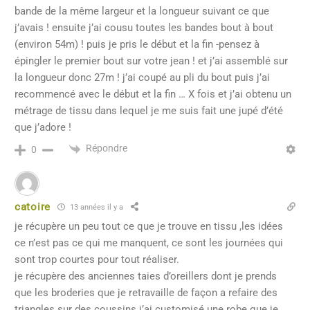
bande de la même largeur et la longueur suivant ce que
j’avais ! ensuite j’ai cousu toutes les bandes bout à bout
(environ 54m) ! puis je pris le début et la fin -pensez à
épingler le premier bout sur votre jean ! et j’ai assemblé sur
la longueur donc 27m ! j’ai coupé au pli du bout puis j’ai
recommencé avec le début et la fin … X fois et j’ai obtenu un
métrage de tissu dans lequel je me suis fait une jupé d’été
que j’adore !
Répondre
0
catoire
13 années il y a
je récupère un peu tout ce que je trouve en tissu ,les idées
ce n’est pas ce qui me manquent, ce sont les journées qui
sont trop courtes pour tout réaliser.
je récupère des anciennes taies d’oreillers dont je prends
que les broderies que je retravaille de façon a refaire des
triangles sur des coussins.j’ai customisé une robe que je