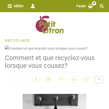
Aller
Rech
MENU
Panier
au
contenu
RECYCLAGE
Comment et que recyclez-vous
lorsque vous cousez?
7