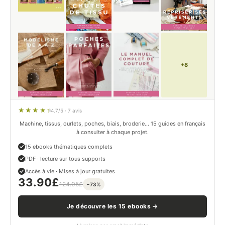
+8
4.7/5 · 7 avis
Machine, tissus, ourlets, poches, biais, broderie… 15 guides en français
à consulter à chaque projet.
15 ebooks thématiques complets
PDF · lecture sur tous supports
Accès à vie · Mises à jour gratuites
33.90
£
124.05
£
−73%
Je découvre les 15 ebooks →