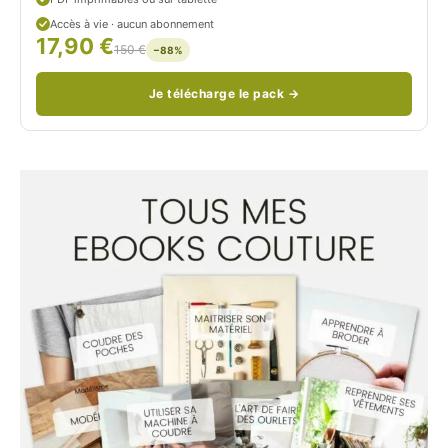
d
Accès à vie · aucun abonnement
17,90 €
/
150 €
−88%
Je télécharge le pack →