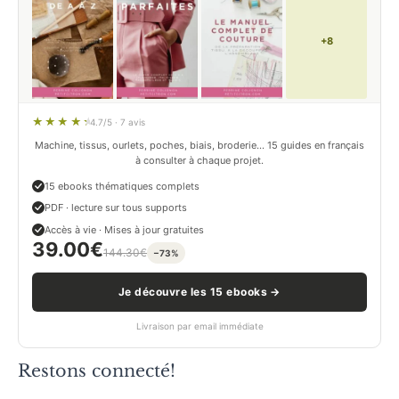
+8
4.7/5 · 7 avis
Machine, tissus, ourlets, poches, biais, broderie… 15 guides en français
à consulter à chaque projet.
15 ebooks thématiques complets
PDF · lecture sur tous supports
Accès à vie · Mises à jour gratuites
39.00
€
144.30
€
−73%
Je découvre les 15 ebooks →
Livraison par email immédiate
Restons connecté!