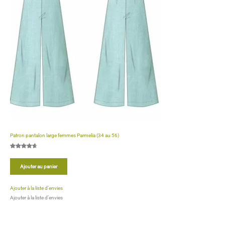
Patron pantalon large femmes Parmelia (34 au 56)
Noté
6
4.67
sur 5
Ajouter au panier
basé sur
notations
client
Ajouter à la liste d’envies
Ajouter à la liste d’envies