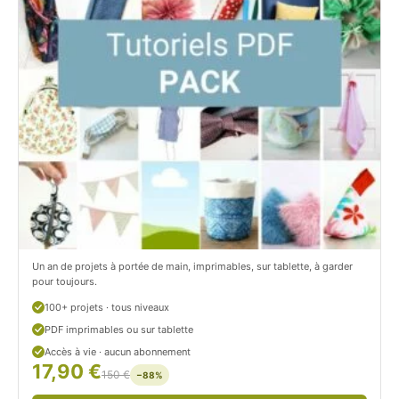
t
i
C
t
i
c
t
i
r
t
o
r
n
o
/
n
c
Un an de projets à portée de main, imprimables, sur tablette, à garder
o
pour toujours.
u
100+ projets · tous niveaux
PDF imprimables ou sur tablette
d
Accès à vie · aucun abonnement
17,90 €
/
150 €
−88%