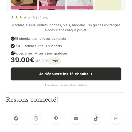
4.7/5 · 7 avis
Machine, tissus, ourlets, poches, biais, broderie… 15 guides en français
à consulter à chaque projet.
15 ebooks thématiques complets
PDF · lecture sur tous supports
Accès à vie · Mises à jour gratuites
39.00
€
145.20
€
−73%
Je découvre les 15 ebooks →
Livraison par email immédiate
Restons connecté!
h
h
P
Y
T
E
t
t
i
o
i
-