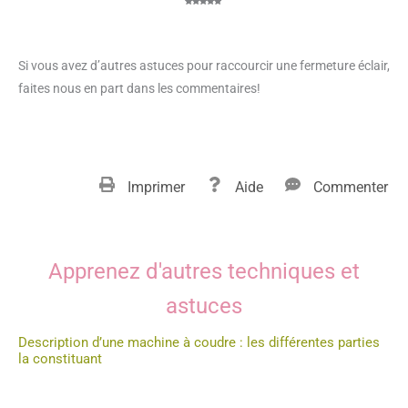
Noté
8
5.00
sur 5
basé sur
notations
client
Si vous avez d’autres astuces pour raccourcir une fermeture éclair,
faites nous en part dans les commentaires!
Imprimer
Aide
Commenter
Apprenez d'autres techniques et
astuces
Description d’une machine à coudre : les différentes parties
la constituant