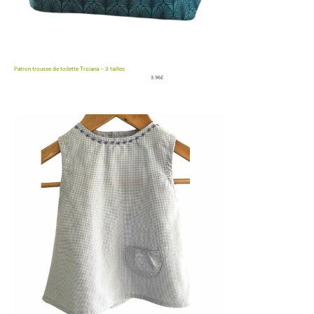
Patron trousse de toilette Troiana – 3 tailles
3.96
£