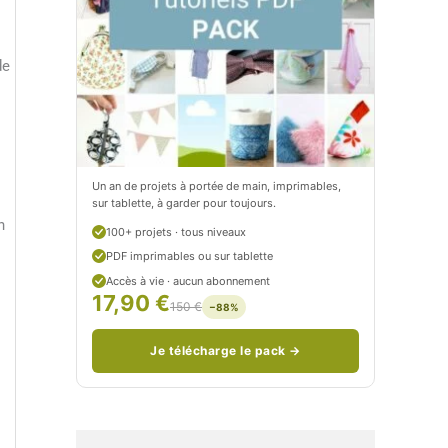
t
e
i
t
de
t
i
C
t
i
c
t
i
Un an de projets à portée de main, imprimables,
sur tablette, à garder pour toujours.
r
t
n
100+ projets · tous niveaux
o
r
PDF imprimables ou sur tablette
n
o
Accès à vie · aucun abonnement
17,90 €
150 €
−88%
/
n
c
Je télécharge le pack →
o
u
d