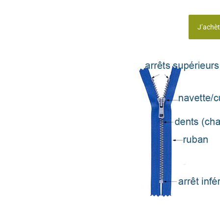
J’achèt