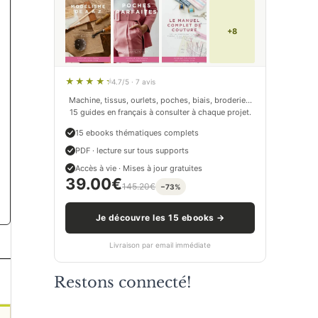
+8
4.7/5 · 7 avis
Machine, tissus, ourlets, poches, biais, broderie…
15 guides en français à consulter à chaque projet.
15 ebooks thématiques complets
PDF · lecture sur tous supports
Accès à vie · Mises à jour gratuites
39.00
€
145.20
€
−73%
Je découvre les 15 ebooks →
Livraison par email immédiate
Restons connecté!