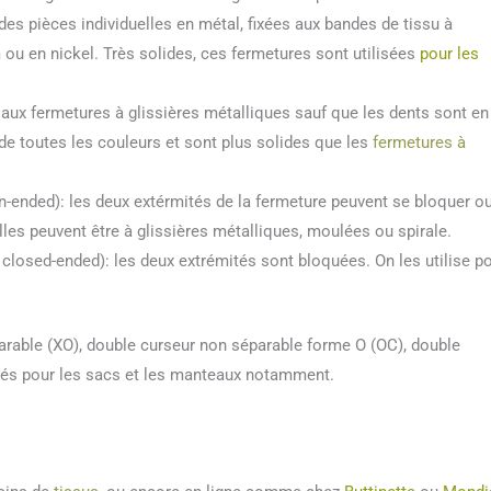
 des pièces individuelles en métal, fixées aux bandes de tissu à
m ou en nickel. Très solides, ces fermetures sont utilisées
pour les
 aux fermetures à glissières métalliques sauf que les dents sont en
e de toutes les couleurs et sont plus solides que les
fermetures à
n-ended): les deux extérmités de la fermeture peuvent se bloquer o
Elles peuvent être à glissières métalliques, moulées ou spirale.
 closed-ended): les deux extrémités sont bloquées. On les utilise p
rable (XO), double curseur non séparable forme O (OC), double
isés pour les sacs et les manteaux notamment.