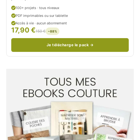
u
100+ projets · tous niveaux
PDF imprimables ou sur tablette
d
Accès à vie · aucun abonnement
17,90 €
/
150 €
−88%
Je télécharge le pack →