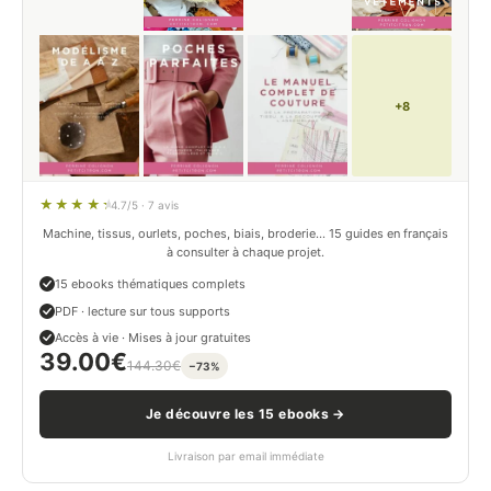
+8
4.7/5 · 7 avis
Machine, tissus, ourlets, poches, biais, broderie… 15 guides en français
à consulter à chaque projet.
15 ebooks thématiques complets
PDF · lecture sur tous supports
Accès à vie · Mises à jour gratuites
39.00
€
144.30
€
−73%
Je découvre les 15 ebooks →
Livraison par email immédiate