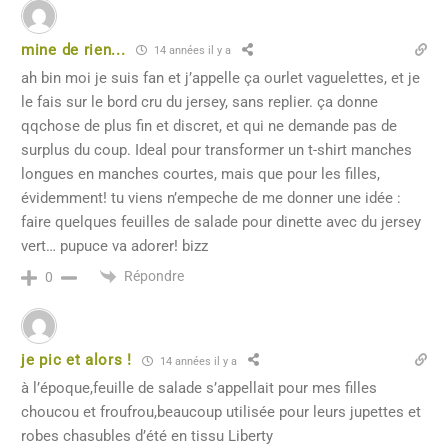
mine de rien...
14 années il y a
ah bin moi je suis fan et j’appelle ça ourlet vaguelettes, et je
le fais sur le bord cru du jersey, sans replier. ça donne
qqchose de plus fin et discret, et qui ne demande pas de
surplus du coup. Ideal pour transformer un t-shirt manches
longues en manches courtes, mais que pour les filles,
évidemment! tu viens n’empeche de me donner une idée :
faire quelques feuilles de salade pour dinette avec du jersey
vert… pupuce va adorer! bizz
Répondre
0
je pic et alors !
14 années il y a
à l’époque,feuille de salade s’appellait pour mes filles
choucou et froufrou,beaucoup utilisée pour leurs jupettes et
robes chasubles d’été en tissu Liberty