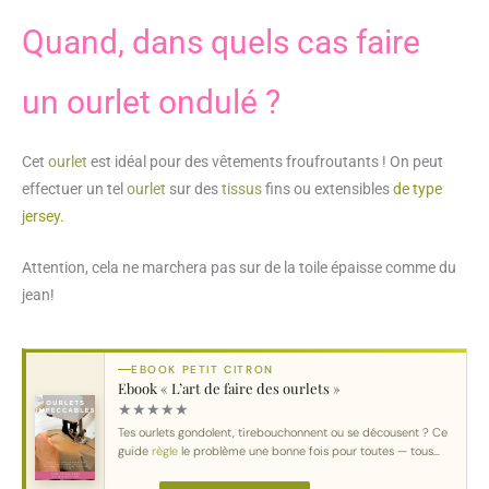
Quand, dans quels cas faire
un ourlet ondulé ?
Cet
ourlet
est idéal pour des vêtements froufroutants ! On peut
effectuer un tel
ourlet
sur des
tissus
fins ou extensibles
de type
jersey.
Attention, cela ne marchera pas sur de la toile épaisse comme du
jean!
EBOOK PETIT CITRON
Ebook « L’art de faire des ourlets »
★
★
★
★
★
Tes ourlets gondolent, tirebouchonnent ou se décousent ? Ce
guide
règle
le problème une bonne fois pour toutes — tous
tissus
, toutes machines.