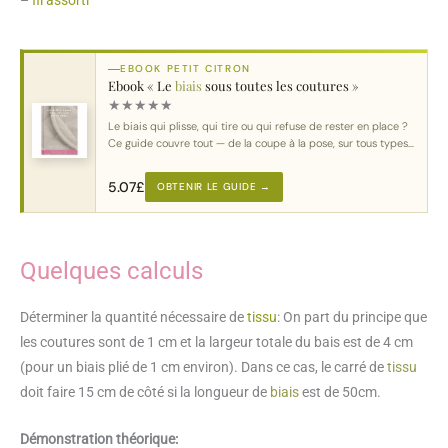
–
fil assorti
EBOOK PETIT CITRON
Ebook « Le
biais
sous toutes les coutures »
★
★
★
★
★
Le biais qui plisse, qui tire ou qui refuse de rester en place ?
Ce guide couvre tout — de la coupe à la pose, sur tous types
de courbes.
5.07
£
OBTENIR LE GUIDE →
Quelques calculs
Déterminer la quantité nécessaire de
tissu
: On part du principe que
les coutures sont de 1 cm et la largeur totale du bais est de 4 cm
(pour un biais plié de 1 cm environ). Dans ce cas, le carré de
tissu
doit faire 15 cm de côté si la longueur de
biais
est de 50cm.
Démonstration théorique: