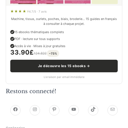
4.7/5 · 7 avis
Machine, tissus, ourlets, poches, biais, broderie… 15 guides en français
à consulter à chaque projet.
15 ebooks thématiques complets
PDF · lecture sur tous supports
Accès à vie · Mises à jour gratuites
33.90
£
124.82
£
−73%
Je découvre les 15 ebooks →
Livraison par email immédiate
Restons connecté!
h
h
P
Y
T
E
t
t
i
o
i
-