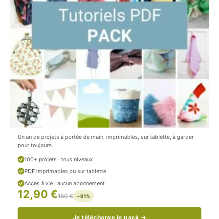
C
t
i
c
t
i
r
t
o
r
n
o
/
n
c
Un an de projets à portée de main, imprimables, sur tablette, à garder
o
pour toujours.
u
100+ projets · tous niveaux
PDF imprimables ou sur tablette
d
Accès à vie · aucun abonnement
12,90 €
/
150 €
−91%
Je télécharge le pack →