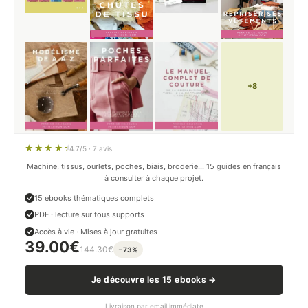
+8
4.7/5 · 7 avis
Machine, tissus, ourlets, poches, biais, broderie… 15 guides en français
à consulter à chaque projet.
15 ebooks thématiques complets
PDF · lecture sur tous supports
Accès à vie · Mises à jour gratuites
39.00
€
144.30
€
−73%
Je découvre les 15 ebooks →
Livraison par email immédiate