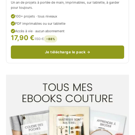
Un an de projets à portée de main, imprimables, sur tablette, à garder
o
pour toujours.
u
100+ projets · tous niveaux
PDF imprimables ou sur tablette
d
Accès à vie · aucun abonnement
17,90 €
/
150 €
−88%
Je télécharge le pack →