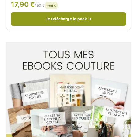
17,90 €
/
150 €
−88%
Je télécharge le pack →