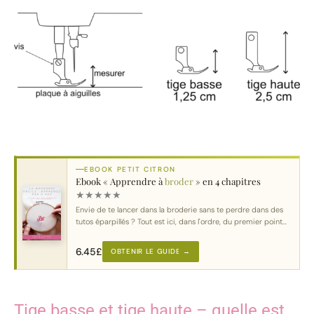
EBOOK PETIT CITRON
Ebook « Apprendre à
broder
» en 4 chapitres
★
★
★
★
★
Envie de te lancer dans la broderie sans te perdre dans des
tutos éparpillés ? Tout est ici, dans l'ordre, du premier point
au motif complet.
6.45
£
OBTENIR LE GUIDE →
Tige basse et tige haute – quelle est