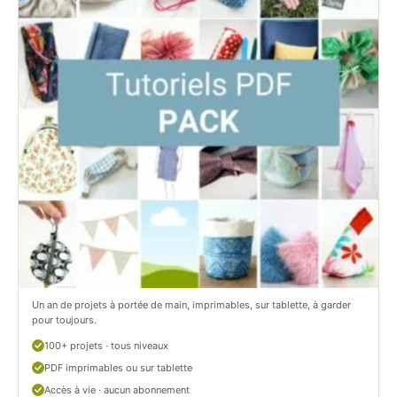
i
t
t
i
C
t
i
c
t
i
r
t
o
r
n
o
/
n
c
Un an de projets à portée de main, imprimables, sur tablette, à garder
o
pour toujours.
u
100+ projets · tous niveaux
PDF imprimables ou sur tablette
d
Accès à vie · aucun abonnement