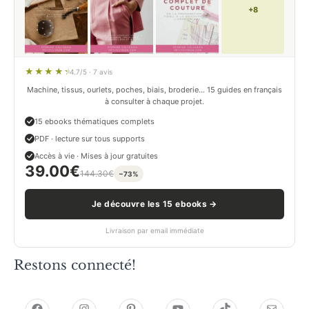
+8
4.7/5 · 7 avis
Machine, tissus, ourlets, poches, biais, broderie… 15 guides en français
à consulter à chaque projet.
15 ebooks thématiques complets
PDF · lecture sur tous supports
Accès à vie · Mises à jour gratuites
39.00
€
144.30
€
−73%
Je découvre les 15 ebooks →
Livraison par email immédiate
Restons connecté!