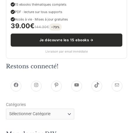
15 ebooks thématiques complets
PDF · lecture sur tous supports
Accès à vie · Mises à jour gratuites
39.00
€
144.30
€
−73%
Je découvre les 15 ebooks →
Livraison par email immédiate
Restons connecté!
h
h
P
Y
T
E
t
t
i
o
i
-
Catégories
t
t
n
u
k
m
p
p
t
T
T
a
s
s
e
u
o
i