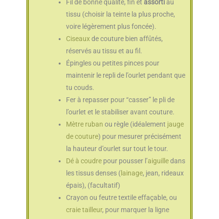
Fil de bonne qualité, fin et
assorti
au
tissu (choisir la teinte la plus proche,
voire légèrement plus foncée).
Ciseaux
de couture bien affûtés,
réservés au tissu et au fil.
Épingles ou petites pinces pour
maintenir le repli de l’ourlet pendant que
tu couds.
Fer à repasser pour “casser” le pli de
l’ourlet et le stabiliser avant couture.
Mètre ruban
ou règle (idéalement
jauge
de couture
) pour mesurer précisément
la hauteur d’ourlet sur tout le tour.
Dé à coudre
pour pousser l’
aiguille
dans
les tissus denses (
lainage
, jean, rideaux
épais), (facultatif)
Crayon ou feutre textile effaçable, ou
craie tailleur
, pour marquer la ligne