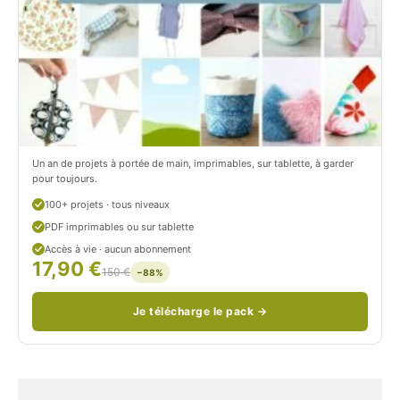
t
i
r
t
o
r
n
o
/
n
c
Un an de projets à portée de main, imprimables, sur tablette, à garder
o
pour toujours.
u
100+ projets · tous niveaux
PDF imprimables ou sur tablette
d
Accès à vie · aucun abonnement
17,90 €
/
150 €
−88%
Je télécharge le pack →