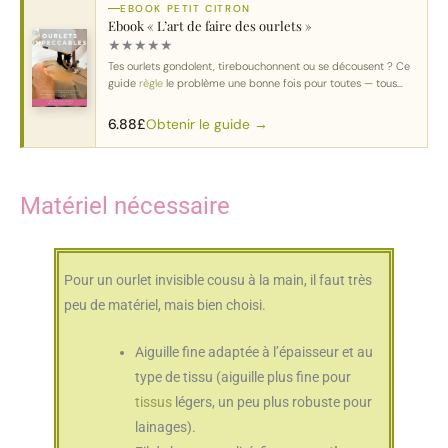
EBOOK PETIT CITRON
Ebook « L’art de faire des ourlets »
★
★
★
★
★
Tes ourlets gondolent, tirebouchonnent ou se décousent ? Ce
guide
règle
le problème une bonne fois pour toutes — tous
tissus
, toutes machines.
Obtenir le guide →
6.88
£
Matériel nécessaire
Pour un ourlet invisible cousu à la main, il faut très
peu de matériel, mais bien choisi.
Aiguille fine adaptée à l’épaisseur et au
type de tissu (aiguille plus fine pour
tissus
légers, un peu plus robuste pour
lainages).