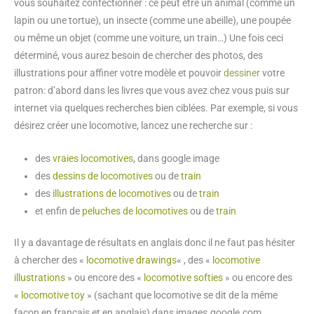
vous souhaitez confectionner : ce peut être un animal (comme un
lapin ou une tortue), un insecte (comme une abeille), une poupée
ou même un objet (comme une voiture, un train…) Une fois ceci
déterminé, vous aurez besoin de chercher des photos, des
illustrations pour affiner votre modèle et pouvoir
dessiner
votre
patron: d’abord dans les livres que vous avez chez vous puis sur
internet via quelques recherches bien ciblées. Par exemple, si vous
désirez créer une locomotive, lancez une recherche sur :
des
vraies locomotives
, dans google image
des
dessins de locomotives
ou de
train
des
illustrations de locomotives
ou de
train
et enfin de
peluches de locomotives
ou de
train
Il y a davantage de résultats en anglais donc il ne faut pas hésiter
à chercher des «
locomotive drawings
« , des «
locomotive
illustrations
» ou encore des «
locomotive softies
» ou encore des
«
locomotive toy
» (sachant que locomotive se dit de la même
façon en français et en anglais) dans images.google.com.