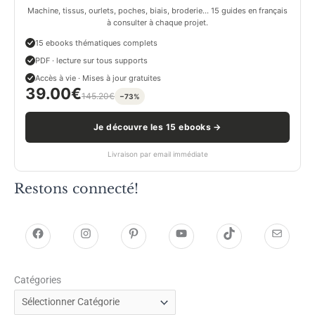
Machine, tissus, ourlets, poches, biais, broderie… 15 guides en français
à consulter à chaque projet.
15 ebooks thématiques complets
PDF · lecture sur tous supports
Accès à vie · Mises à jour gratuites
39.00
€
145.20
€
−73%
Je découvre les 15 ebooks →
Livraison par email immédiate
Restons connecté!
h
h
P
Y
T
E
t
t
i
o
i
-
Catégories
t
t
n
u
k
m
p
p
t
T
T
a