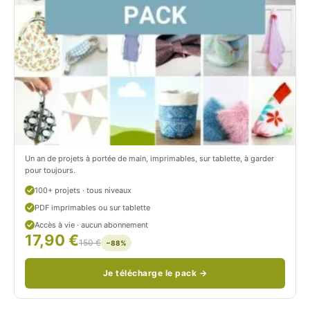
i
c
t
i
r
t
o
r
n
o
/
n
c
Un an de projets à portée de main, imprimables, sur tablette, à garder
o
pour toujours.
u
100+ projets · tous niveaux
PDF imprimables ou sur tablette
d
Accès à vie · aucun abonnement
17,90 €
/
150 €
−88%
Je télécharge le pack →