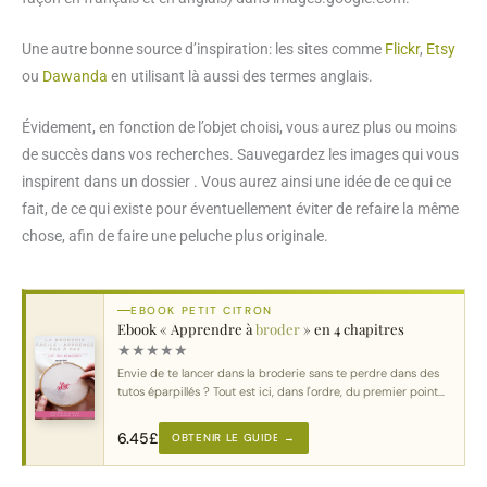
Une autre bonne source d’inspiration: les sites comme
Flickr
,
Etsy
ou
Dawanda
en utilisant là aussi des termes anglais.
Évidement, en fonction de l’objet choisi, vous aurez plus ou moins
de succès dans vos recherches. Sauvegardez les images qui vous
inspirent dans un dossier . Vous aurez ainsi une idée de ce qui ce
fait, de ce qui existe pour éventuellement éviter de refaire la même
chose, afin de faire une peluche plus originale.
EBOOK PETIT CITRON
Ebook « Apprendre à
broder
» en 4 chapitres
★
★
★
★
★
Envie de te lancer dans la broderie sans te perdre dans des
tutos éparpillés ? Tout est ici, dans l'ordre, du premier point
au motif complet.
6.45
£
OBTENIR LE GUIDE →