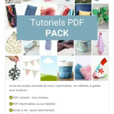
i
t
t
i
C
t
i
c
t
i
r
t
o
r
n
o
/
n
c
Un an de projets à portée de main, imprimables, sur tablette, à garder
o
pour toujours.
u
100+ projets · tous niveaux
PDF imprimables ou sur tablette
d
Accès à vie · aucun abonnement