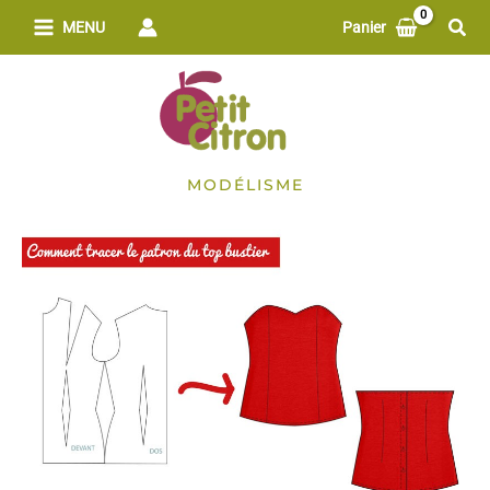
Aller
Rech
MENU
Panier
au
contenu
MODÉLISME