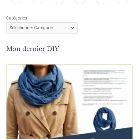
t
t
i
o
i
-
Catégories
t
t
n
u
k
m
p
p
t
T
T
a
s
s
e
u
o
i
Mon dernier DIY
:
:
r
b
k
l
/
/
e
e
/
/
s
w
w
t
w
w
w
w
.
.
f
i
a
n