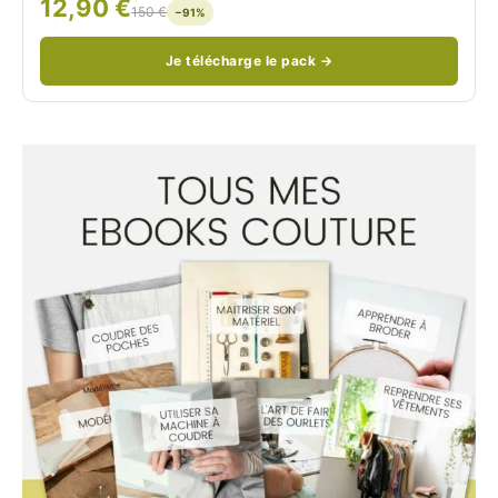
12,90 €
/
150 €
−91%
Je télécharge le pack →