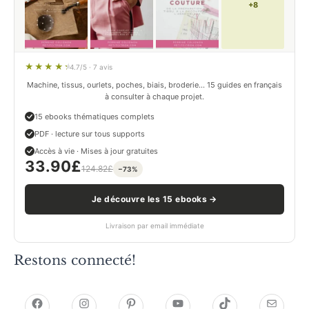
+8
4.7/5 · 7 avis
Machine, tissus, ourlets, poches, biais, broderie… 15 guides en français
à consulter à chaque projet.
15 ebooks thématiques complets
PDF · lecture sur tous supports
Accès à vie · Mises à jour gratuites
33.90
£
124.82
£
−73%
Je découvre les 15 ebooks →
Livraison par email immédiate
Restons connecté!
h
h
P
Y
T
E