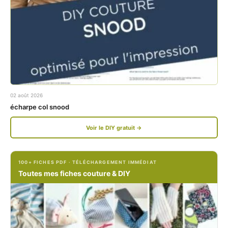
c
s
e
t
b
a
o
g
o
r
k
a
02 août 2026
.
m
écharpe col snood
c
.
Voir le DIY gratuit →
o
c
m
o
100+ FICHES PDF · TÉLÉCHARGEMENT IMMÉDIAT
/
m
Toutes mes fiches couture & DIY
P
/
e
p
t
e