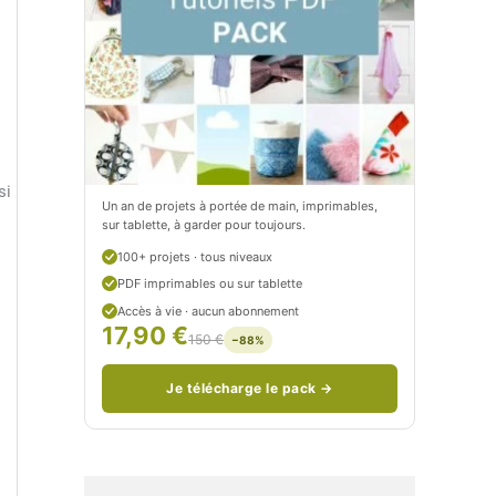
t
e
i
t
t
i
C
t
i
c
si
t
i
Un an de projets à portée de main, imprimables,
sur tablette, à garder pour toujours.
r
t
100+ projets · tous niveaux
o
r
PDF imprimables ou sur tablette
n
o
Accès à vie · aucun abonnement
17,90 €
150 €
−88%
/
n
c
Je télécharge le pack →
o
u
d