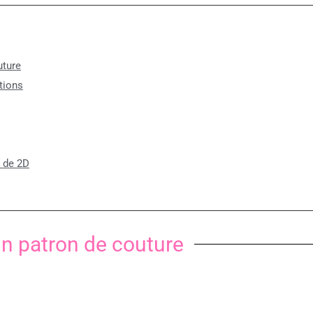
uture
tions
n de 2D
un patron de couture