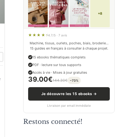
+8
4.7/5 · 7 avis
Machine, tissus, ourlets, poches, biais, broderie…
15 guides en français à consulter à chaque projet.
15 ebooks thématiques complets
PDF · lecture sur tous supports
Accès à vie · Mises à jour gratuites
39.00
€
e
144.30
€
−73%
Je découvre les 15 ebooks →
Livraison par email immédiate
Restons connecté!