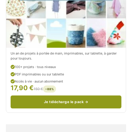
r
t
o
r
n
o
/
n
c
Un an de projets à portée de main, imprimables, sur tablette, à garder
o
pour toujours.
u
100+ projets · tous niveaux
PDF imprimables ou sur tablette
d
Accès à vie · aucun abonnement
17,90 €
/
150 €
−88%
Je télécharge le pack →