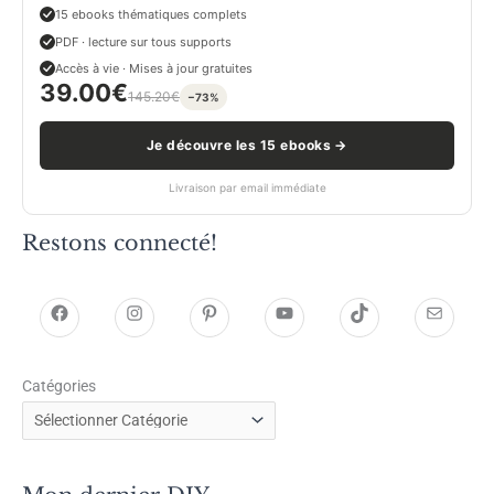
15 ebooks thématiques complets
PDF · lecture sur tous supports
Accès à vie · Mises à jour gratuites
39.00
€
145.20
€
−73%
Je découvre les 15 ebooks →
Livraison par email immédiate
Restons connecté!
h
h
P
Y
T
E
t
t
i
o
i
-
Catégories
t
t
n
u
k
m
p
p
t
T
T
a
s
s
e
u
o
i