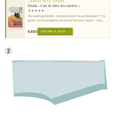
EBOOK PETIT CITRON
Ebook « L’art de faire des ourlets »
★
★
★
★
★
Tes ourlets gondolent, tirebouchonnent ou se décousent ? Ce
guide
règle
le problème une bonne fois pour toutes — tous
tissus
, toutes machines.
6.88
£
OBTENIR LE GUIDE →