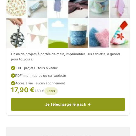
r
t
o
r
n
o
/
n
c
Un an de projets à portée de main, imprimables, sur tablette, à garder
o
pour toujours.
u
100+ projets · tous niveaux
PDF imprimables ou sur tablette
d
Accès à vie · aucun abonnement
17,90 €
/
150 €
−88%
Je télécharge le pack →