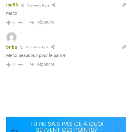
isa56
15 années il y a
merci
Répondre
0
briba
15 années il y a
Merci beaucoup pour le patron
Répondre
0