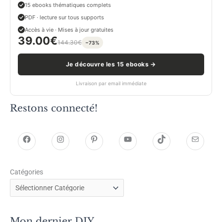
15 ebooks thématiques complets
PDF · lecture sur tous supports
Accès à vie · Mises à jour gratuites
39.00
€
144.30
€
−73%
Je découvre les 15 ebooks →
Livraison par email immédiate
Restons connecté!
h
h
P
Y
T
E
t
t
i
o
i
-
Catégories
t
t
n
u
k
m
p
p
t
T
T
a
s
s
e
u
o
i
Mon dernier DIY