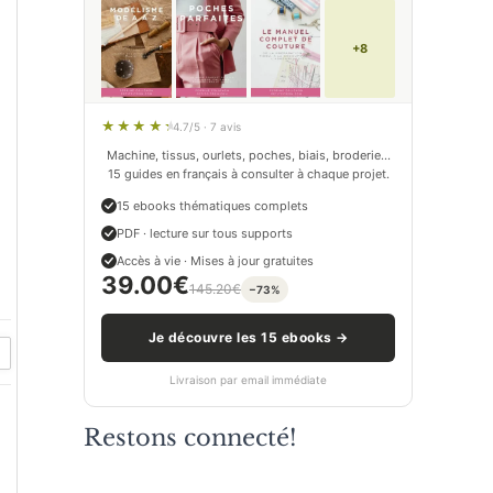
+8
4.7/5 · 7 avis
Machine, tissus, ourlets, poches, biais, broderie…
15 guides en français à consulter à chaque projet.
15 ebooks thématiques complets
PDF · lecture sur tous supports
Accès à vie · Mises à jour gratuites
39.00
€
145.20
€
−73%
Je découvre les 15 ebooks →
Livraison par email immédiate
Restons connecté!