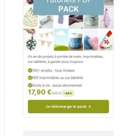
t
e
i
t
t
i
C
t
i
c
t
i
Un an de projets à portée de main, imprimables,
sur tablette, à garder pour toujours.
r
t
100+ projets · tous niveaux
o
r
PDF imprimables ou sur tablette
n
o
Accès à vie · aucun abonnement
17,90 €
r
150 €
−88%
/
n
c
Je télécharge le pack →
o
u
d