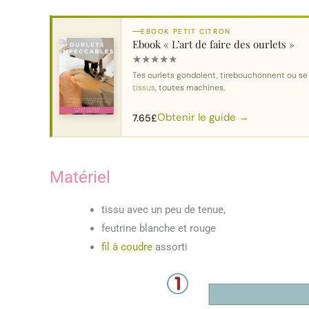
EBOOK PETIT CITRON
Ebook « L’art de faire des ourlets »
★
★
★
★
★
Tes ourlets gondolent, tirebouchonnent ou s
tissus
, toutes machines.
Obtenir le guide →
7.65
£
Matériel
tissu avec un peu de tenue,
feutrine blanche et rouge
fil à coudre
assorti