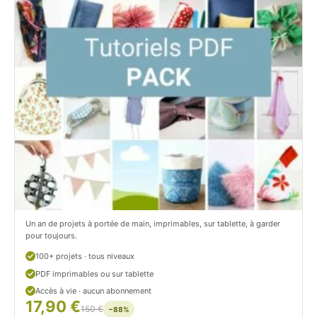
i
t
t
i
C
t
i
c
t
i
r
t
o
r
n
o
/
n
c
Un an de projets à portée de main, imprimables, sur tablette, à garder
o
pour toujours.
u
100+ projets · tous niveaux
PDF imprimables ou sur tablette
d
Accès à vie · aucun abonnement
17,90 €
/
150 €
−88%