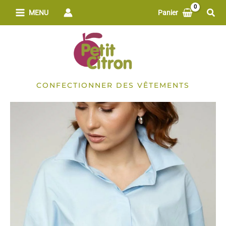
Aller
Rech
MENU
Panier
au
contenu
CONFECTIONNER DES VÊTEMENTS