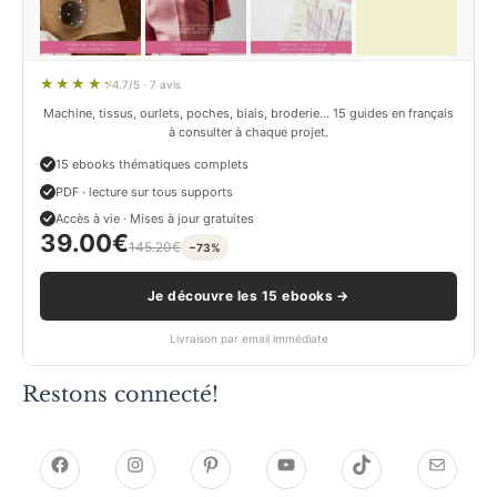
4.7/5 · 7 avis
Machine, tissus, ourlets, poches, biais, broderie… 15 guides en français
à consulter à chaque projet.
15 ebooks thématiques complets
PDF · lecture sur tous supports
Accès à vie · Mises à jour gratuites
39.00
€
145.20
€
−73%
Je découvre les 15 ebooks →
Livraison par email immédiate
Restons connecté!
h
h
P
Y
T
E