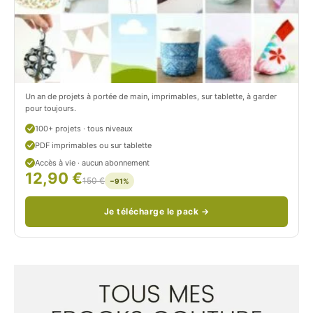
o
r
n
o
/
n
c
Un an de projets à portée de main, imprimables, sur tablette, à garder
o
pour toujours.
u
100+ projets · tous niveaux
PDF imprimables ou sur tablette
d
Accès à vie · aucun abonnement
12,90 €
/
150 €
−91%
Je télécharge le pack →