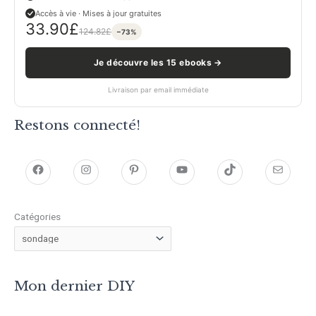
Accès à vie · Mises à jour gratuites
33.90
£
124.82
£
−73%
Je découvre les 15 ebooks →
Livraison par email immédiate
Restons connecté!
h
h
P
Y
T
E
t
t
i
o
i
-
Catégories
t
t
n
u
k
m
p
p
t
T
T
a
s
s
e
u
o
i
Mon dernier DIY
:
:
r
b
k
l
/
/
e
e